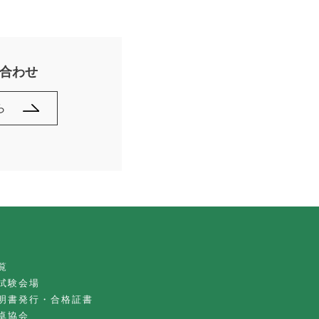
合わせ
ら
覧
試験会場
明書発行・合格証書
卓協会