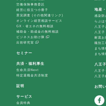
労働保険事務委託
地産
経営に役立つ小冊子
景況調査 (その他関連リンク)
感染防
オンライン経営相談サービス
らぶは
GX・省エネの無料相談
八王子
補助金・助成金の無料相談
八王子
ビジネスお助け隊
耐震お
出前研究室
職別工
まち情
セミナー
まち情
共済・福利厚生
八王
生命共済Next
八王子
特定退職金共済制度
八王子
証明
お問
サービス
会員特典