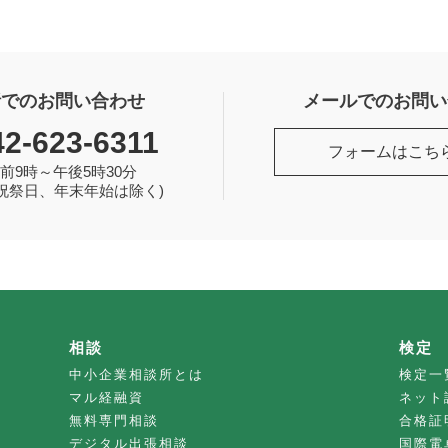
話でのお問い合わせ
メールでのお問い
42-623-6311
フォームはこち
前9時～午後5時30分
祝祭日、年末年始は除く)
相談
検定
中小企業相談所とは
検定一
マル経融資
ネット
無料専門相談
合格証
デジタル出張相談
国際電