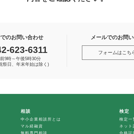
話でのお問い合わせ
メールでのお問い
42-623-6311
フォームはこち
前9時～午後5時30分
祝祭日、年末年始は除く)
相談
検定
中小企業相談所とは
検定一
マル経融資
ネット
無料専門相談
合格証