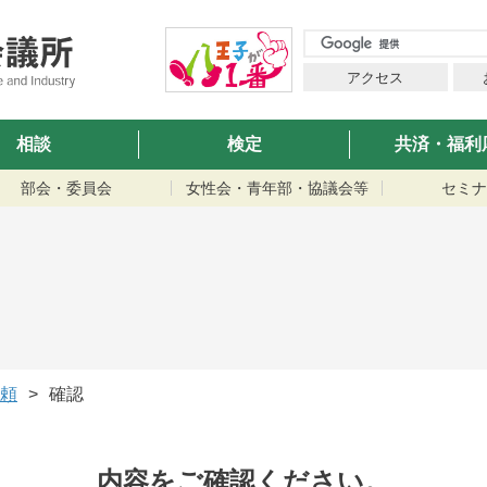
アクセス
相談
検定
共済・福利
部会・委員会
女性会・青年部・協議会等
セミナ
依頼
確認
内容をご確認ください。