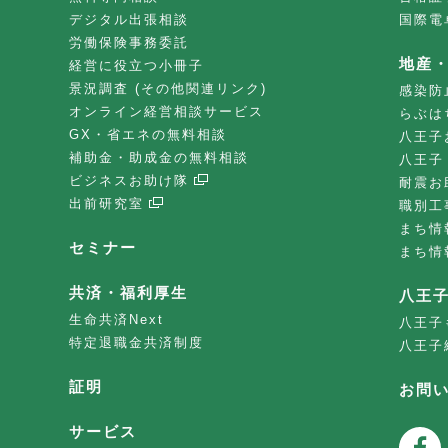
デジタル出張相談
国際電
労働保険事務委託
地産
経営に役立つ小冊子
景況調査 (その他関連リンク)
感染防
オンライン経営相談サービス
らぶは
GX・省エネの無料相談
八王子
補助金・助成金の無料相談
八王子
ビジネスお助け隊
耐震お
出前研究室
職別工
まち情
セミナー
まち情
共済・福利厚生
八王
生命共済Next
八王子
特定退職金共済制度
八王子
証明
お問
サービス