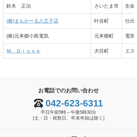
鈴木 正治
さいたま市
生命
(株)まもかーる八王子店
叶谷町
仕出
(株)元本郷小島電気
元本郷町
電気
Ｍ．Ｄｉｏｎｅ
犬目町
エス
お電話でのお問い合わせ
042-623-6311
平日午前9時～午後5時30分
(土・日・祝祭日、年末年始は除く)