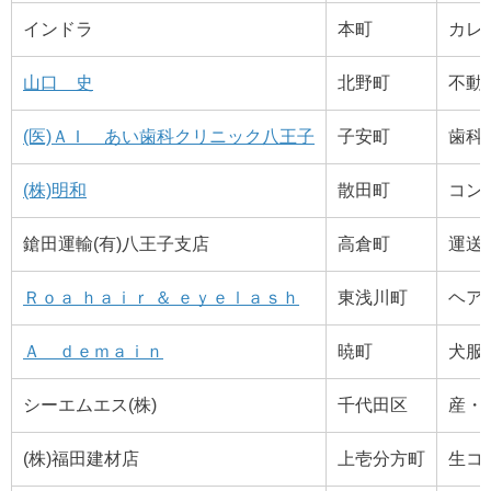
インドラ
本町
カレ
山口 史
北野町
不動
(医)ＡＩ あい歯科クリニック八王子
子安町
歯科
(株)明和
散田町
コン
鎗田運輸(有)八王子支店
高倉町
運送
Ｒｏａ ｈａｉｒ ＆ ｅｙｅｌａｓｈ
東浅川町
ヘア
Ａ ｄｅｍａｉｎ
暁町
犬服
シーエムエス(株)
千代田区
産・
(株)福田建材店
上壱分方町
生コ