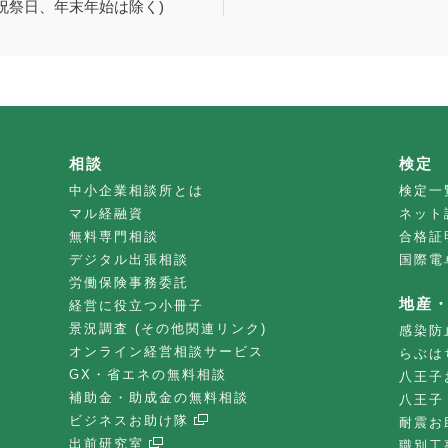
祝祭日、年末年始は除く)
相談
検定
中小企業相談所とは
検定一
マル経融資
ネット
無料専門相談
合格証
デジタル出張相談
国際電
労働保険事務委託
地産
経営に役立つ小冊子
景況調査 (その他関連リンク)
感染防
オンライン経営相談サービス
らぶは
GX・省エネの無料相談
八王子
補助金・助成金の無料相談
八王子
ビジネスお助け隊
耐震お
出前研究室
職別工