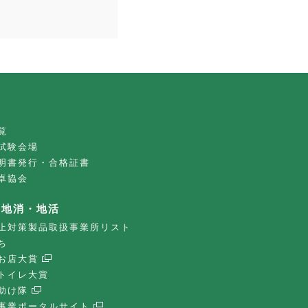
覧
試験会場
明書発行・合格証書
卓協会
・地消・地活
止対策製品取扱事業所リスト
ち
お店大賞
トイレ大賞
助け隊
事業ポータルサイト