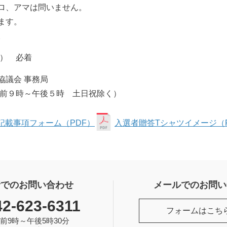
ロ、アマは問いません。
ます。
。
金） 必着
協議会 事務局
午前９時～午後５時 土日祝除く）
記載事項フォーム（PDF）
入選者贈答Tシャツイメージ（
話でのお問い合わせ
メールでのお問い
42-623-6311
フォームはこち
前9時～午後5時30分