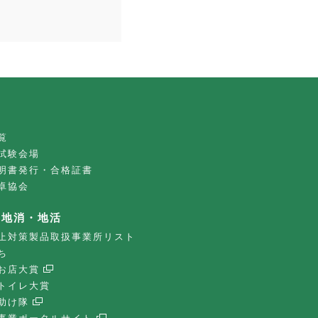
覧
試験会場
明書発行・合格証書
卓協会
・地消・地活
止対策製品取扱事業所リスト
ち
お店大賞
トイレ大賞
助け隊