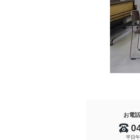
お電
0
平日午