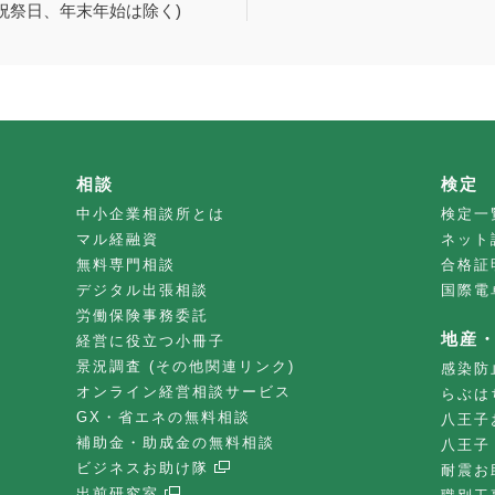
祝祭日、年末年始は除く)
相談
検定
中小企業相談所とは
検定一
マル経融資
ネット
無料専門相談
合格証
デジタル出張相談
国際電
労働保険事務委託
地産
経営に役立つ小冊子
景況調査 (その他関連リンク)
感染防
オンライン経営相談サービス
らぶは
GX・省エネの無料相談
八王子
補助金・助成金の無料相談
八王子
ビジネスお助け隊
耐震お
出前研究室