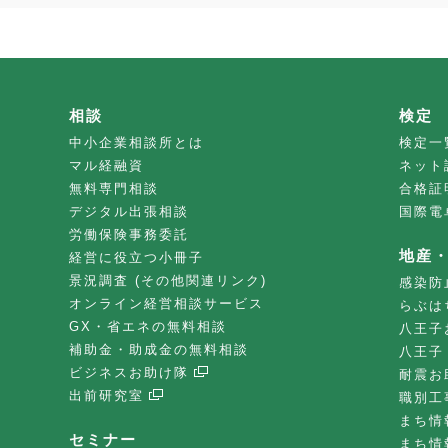
相談
検定
中小企業相談所とは
検定一
マル経融資
ネット
無料専門相談
合格証
デジタル出張相談
国際電
労働保険事務委託
地産
経営に役立つ小冊子
景況調査 (その他関連リンク)
感染防
オンライン経営相談サービス
らぶは
GX・省エネの無料相談
八王子
補助金・助成金の無料相談
八王子
ビジネスお助け隊
耐震お
出前研究室
職別工
まち情
セミナー
まち情