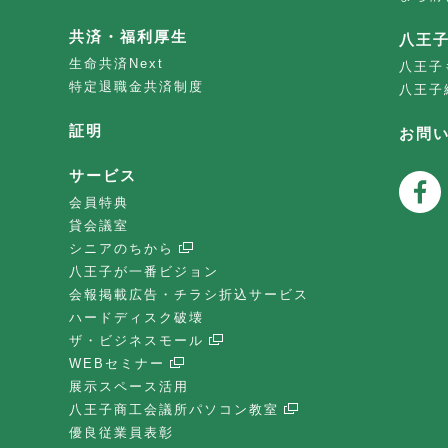
共済・福利厚生
八王
生命共済Next
八王子
特定退職金共済制度
八王子
証明
お問
サービス
会員特典
貸会議室
シニアのちから
八王子が一番ビジョン
会報掲載広告・チラシ折込サービス
ハードディスク破壊
ザ・ビジネスモール
WEBセミナー
展示スペース活用
八王子商工会議所パソコン教室
優良従業員表彰