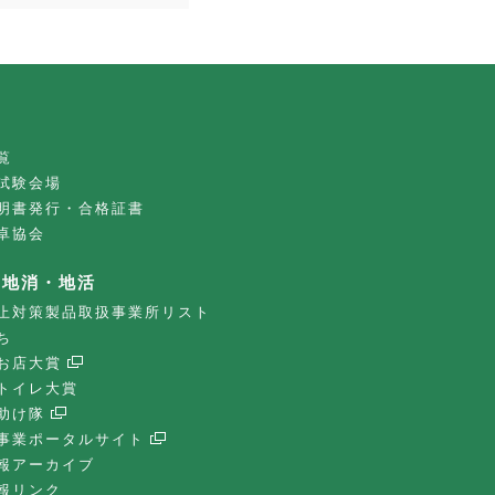
覧
試験会場
明書発行・合格証書
卓協会
・地消・地活
止対策製品取扱事業所リスト
ち
お店大賞
トイレ大賞
助け隊
事業ポータルサイト
報アーカイブ
報リンク