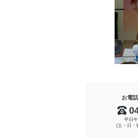
お電
0
平日午
(土・日・