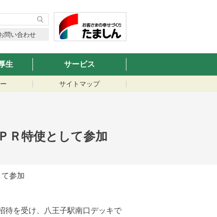
お問い合わせ
厚生
サービス
ー
サイトマップ
光ＰＲ特使として参加
して参加
招待を受け、八王子駅南口デッキで