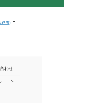
務省)
合わせ
ら