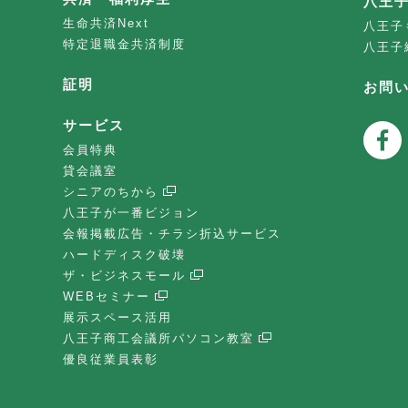
八王
生命共済Next
八王子
特定退職金共済制度
八王子
証明
お問
サービス
会員特典
貸会議室
シニアのちから
八王子が一番ビジョン
会報掲載広告・チラシ折込サービス
ハードディスク破壊
ザ・ビジネスモール
WEBセミナー
展示スペース活用
八王子商工会議所パソコン教室
優良従業員表彰