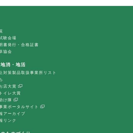
覧
試験会場
明書発行・合格証書
卓協会
・地消・地活
止対策製品取扱事業所リスト
ち
お店大賞
トイレ大賞
助け隊
事業ポータルサイト
報アーカイブ
報リンク