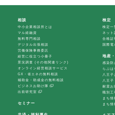
相談
検定
中小企業相談所とは
検定一
マル経融資
ネット
無料専門相談
合格証
デジタル出張相談
国際電
労働保険事務委託
地産
経営に役立つ小冊子
景況調査 (その他関連リンク)
感染防
オンライン経営相談サービス
らぶは
GX・省エネの無料相談
八王子
補助金・助成金の無料相談
八王子
ビジネスお助け隊
耐震お
出前研究室
職別工
まち情
セミナー
まち情
共済・福利厚生