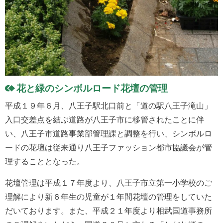
花と緑のシンボルロード花壇の管理
平成１９年６月、八王子駅北口前と「道の駅八王子滝山」
入口交差点を結ぶ道路が八王子市に移管されたことに伴
い、八王子市道路事業部管理課と調整を行い、シンボルロ
ードの花壇は従来通り八王子ファッション都市協議会が管
理することとなった。
花壇管理は平成１７年度より、八王子市立第一小学校のご
理解により新６年生の児童が１年間花壇の管理をしていた
だいております。また、平成２１年度より相武国道事務所