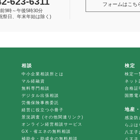
42-623-6311
フォームはこち
前9時～午後5時30分
祝祭日、年末年始は除く)
相談
検定
中小企業相談所とは
検定一
マル経融資
ネット
無料専門相談
合格証
デジタル出張相談
国際電
労働保険事務委託
地産
経営に役立つ小冊子
景況調査 (その他関連リンク)
感染防
オンライン経営相談サービス
らぶは
GX・省エネの無料相談
八王子
補助金・助成金の無料相談
八王子