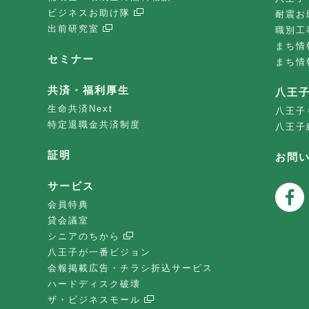
ビジネスお助け隊
耐震お
出前研究室
職別工
まち情
セミナー
まち情
共済・福利厚生
八王
生命共済Next
八王子
特定退職金共済制度
八王子
証明
お問
サービス
会員特典
貸会議室
シニアのちから
八王子が一番ビジョン
会報掲載広告・チラシ折込サービス
ハードディスク破壊
ザ・ビジネスモール