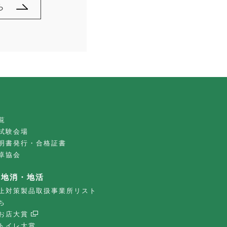
ら
覧
試験会場
明書発行・合格証書
卓協会
・地消・地活
止対策製品取扱事業所リスト
ち
お店大賞
トイレ大賞