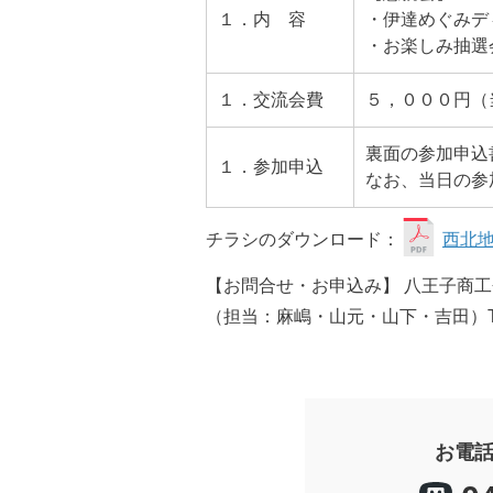
１．内 容
・伊達めぐみデ
・お楽しみ抽選
１．交流会費
５，０００円（
裏面の参加申込
１．参加申込
なお、当日の参
チラシのダウンロード：
西北
【お問合せ・お申込み】 八王子商
（担当：麻嶋・山元・山下・吉田）Tel:623
お電