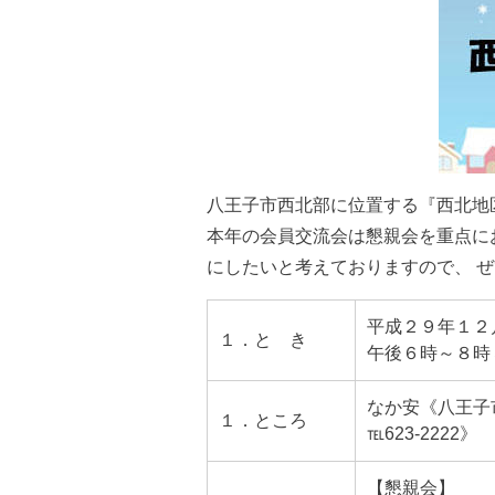
八王子市西北部に位置する『西北地
本年の会員交流会は懇親会を重点に
にしたいと考えておりますので、 
平成２９年１２
１．と き
午後６時～８時
なか安《八王子市暁
１．ところ
℡623-2222》
【懇親会】