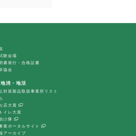
覧
試験会場
明書発行・合格証書
卓協会
・地消・地活
止対策製品取扱事業所リスト
ち
お店大賞
トイレ大賞
助け隊
事業ポータルサイト
報アーカイブ