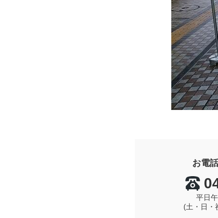
お電
0
平日午
(土・日・