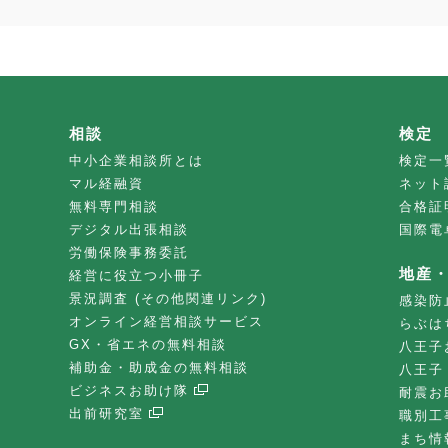
相談
検定
中小企業相談所とは
検定一
マル経融資
ネット
無料専門相談
合格証
デジタル出張相談
国際電
労働保険事務委託
地産
経営に役立つ小冊子
景況調査 (その他関連リンク)
感染防
オンライン経営相談サービス
らぶは
GX・省エネの無料相談
八王子
補助金・助成金の無料相談
八王子
ビジネスお助け隊
耐震お
出前研究室
職別工
まち情