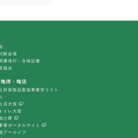
覧
試験会場
明書発行・合格証書
卓協会
・地消・地活
止対策製品取扱事業所リスト
ち
お店大賞
トイレ大賞
助け隊
事業ポータルサイト
報アーカイブ