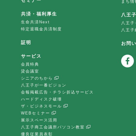
セミナー
まち情
共済・福利厚生
八王
生命共済Next
八王子
特定退職金共済制度
八王子
証明
お問
サービス
会員特典
貸会議室
シニアのちから
八王子が一番ビジョン
会報掲載広告・チラシ折込サービス
ハードディスク破壊
ザ・ビジネスモール
WEBセミナー
展示スペース活用
八王子商工会議所パソコン教室
優良従業員表彰