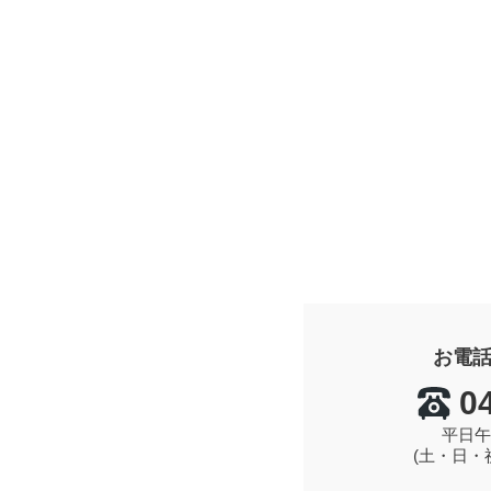
お電
0
平日午
(土・日・