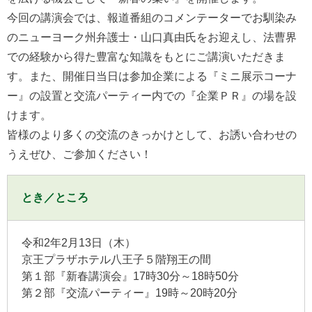
今回の講演会では、報道番組のコメンテーターでお馴染み
のニューヨーク州弁護士・山口真由氏をお迎えし、法曹界
での経験から得た豊富な知識をもとにご講演いただきま
す。また、開催日当日は参加企業による『ミニ展示コーナ
ー』の設置と交流パーティー内での『企業ＰＲ』の場を設
けます。
皆様のより多くの交流のきっかけとして、お誘い合わせの
うえぜひ、ご参加ください！
とき／ところ
令和2年2月13日（木）
京王プラザホテル八王子５階翔王の間
第１部『新春講演会』17時30分～18時50分
第２部『交流パーティー』19時～20時20分