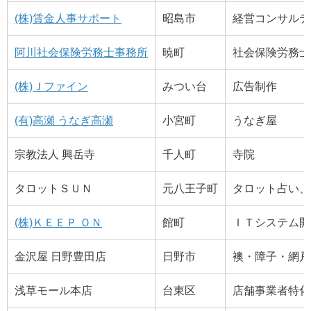
(株)賃金人事サポート
昭島市
経営コンサルテ
阿川社会保険労務士事務所
暁町
社会保険労務士
(株)Ｊファイン
みつい台
広告制作
(有)高瀬 うなぎ高瀬
小宮町
うなぎ屋
宗教法人 興岳寺
千人町
寺院
タロットＳＵＮ
元八王子町
タロット占い、
(株)ＫＥＥＰ ＯＮ
館町
ＩＴシステム開
金沢屋 日野豊田店
日野市
襖・障子・網戸
浅草モール本店
台東区
店舗事業者特化