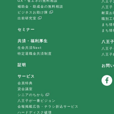
GX・省エネの無料相談
八王子
補助金・助成金の無料相談
八王子
ビジネスお助け隊
耐震お
出前研究室
職別工
まち情
セミナー
まち情
共済・福利厚生
八王
生命共済Next
八王子
特定退職金共済制度
八王子
証明
お問
サービス
会員特典
貸会議室
シニアのちから
八王子が一番ビジョン
会報掲載広告・チラシ折込サービス
ハードディスク破壊