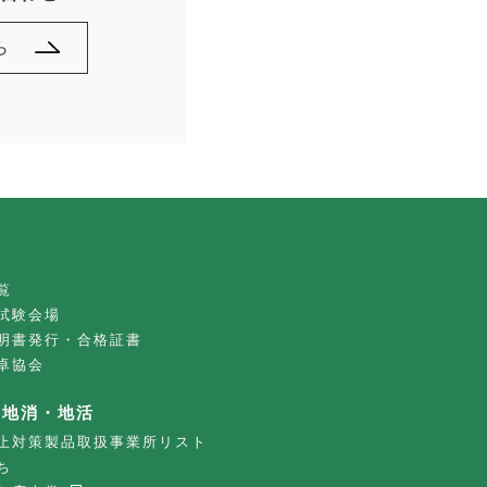
ら
覧
試験会場
明書発行・合格証書
卓協会
・地消・地活
止対策製品取扱事業所リスト
ち