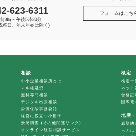
42-623-6311
フォームはこち
前9時～午後5時30分
祝祭日、年末年始は除く)
相談
検定
中小企業相談所とは
検定一
マル経融資
ネット
無料専門相談
合格証
デジタル出張相談
国際電
労働保険事務委託
地産
経営に役立つ小冊子
景況調査 (その他関連リンク)
感染防
オンライン経営相談サービス
らぶは