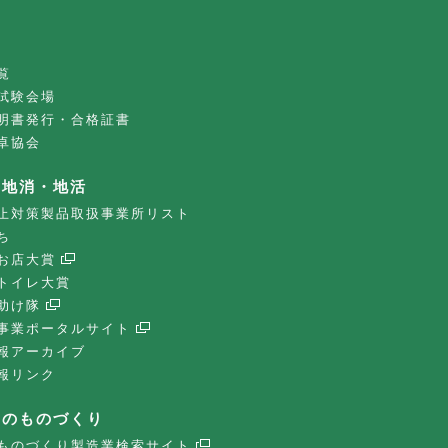
覧
試験会場
明書発行・合格証書
卓協会
・地消・地活
止対策製品取扱事業所リスト
ち
お店大賞
トイレ大賞
助け隊
事業ポータルサイト
報アーカイブ
報リンク
子のものづくり
ものづくり製造業検索サイト