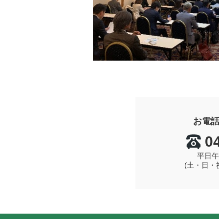
お電
0
平日午
(土・日・