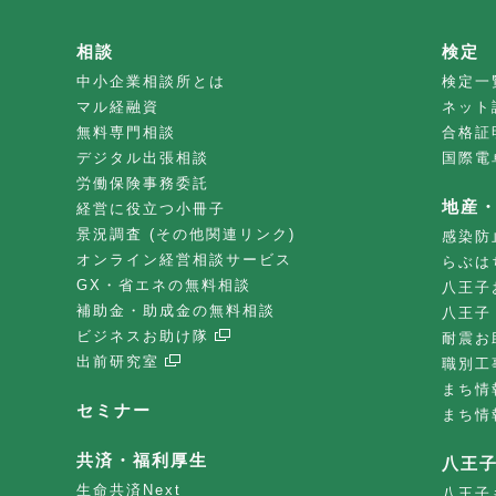
相談
検定
中小企業相談所とは
検定一
マル経融資
ネット
無料専門相談
合格証
デジタル出張相談
国際電
労働保険事務委託
地産
経営に役立つ小冊子
景況調査 (その他関連リンク)
感染防
オンライン経営相談サービス
らぶは
GX・省エネの無料相談
八王子
補助金・助成金の無料相談
八王子
ビジネスお助け隊
耐震お
出前研究室
職別工
まち情
セミナー
まち情
共済・福利厚生
八王
生命共済Next
八王子