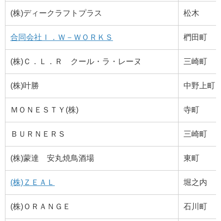
(株)ディークラフトプラス
松木
合同会社Ｉ．Ｗ－ＷＯＲＫＳ
椚田町
(株)Ｃ．Ｌ．Ｒ クール・ラ・レーヌ
三崎町
(株)叶勝
中野上町
ＭＯＮＥＳＴＹ(株)
寺町
ＢＵＲＮＥＲＳ
三崎町
(株)蒙達 安丸焼鳥酒場
東町
(株)ＺＥＡＬ
堀之内
(株)ＯＲＡＮＧＥ
石川町