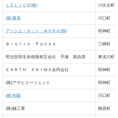
ＬＥＬＩＣＨ(株)
小比企町
(株)典美
川口町
アソシエ・ネット・ＷＯＲＫ(株)
明神町
Ｂｉｓｔｒｏ Ｐａｎｄａ
三崎町
明治安田生命保険相互会社 手塚 真由美
東浅川町
ＥＡＲＴＨ ＡＮＩＭＡ合同会社
明神町
(株)アサヒエージェント
明神町
(株)先駆
川口町
(株)極工業
楢原町