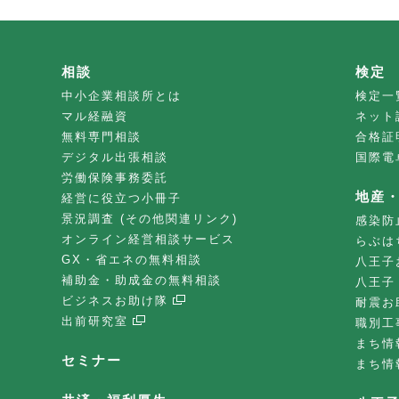
相談
検定
中小企業相談所とは
検定一
マル経融資
ネット
無料専門相談
合格証
デジタル出張相談
国際電
労働保険事務委託
地産
経営に役立つ小冊子
景況調査 (その他関連リンク)
感染防
オンライン経営相談サービス
らぶは
GX・省エネの無料相談
八王子
補助金・助成金の無料相談
八王子
ビジネスお助け隊
耐震お
出前研究室
職別工
まち情
セミナー
まち情