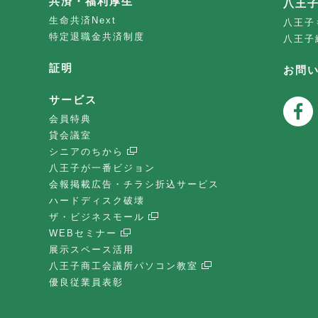
共済・福利厚生
八王
生命共済Next
八王子
特定退職金共済制度
八王子
証明
お問
サービス
会員特典
貸会議室
シニアのちから
八王子が一番ビジョン
会報掲載広告・チラシ折込サービス
ハードディスク破壊
ザ・ビジネスモール
WEBセミナー
展示スペース活用
八王子商工会議所パソコン教室
優良従業員表彰