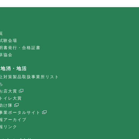
覧
試験会場
明書発行・合格証書
卓協会
・地消・地活
止対策製品取扱事業所リスト
ち
お店大賞
トイレ大賞
助け隊
事業ポータルサイト
報アーカイブ
報リンク