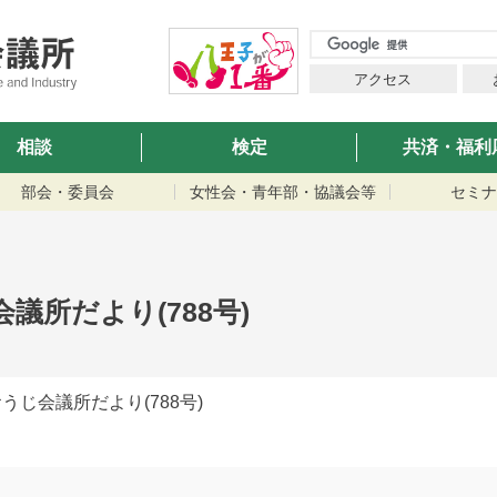
アクセス
相談
検定
共済・福利
部会・委員会
女性会・青年部・協議会等
セミナ
会議所だより(788号)
おうじ会議所だより(788号)