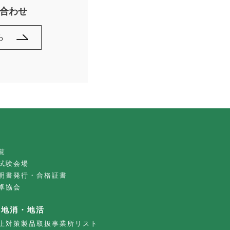
合わせ
ら
覧
試験会場
明書発行・合格証書
卓協会
・地消・地活
止対策製品取扱事業所リスト