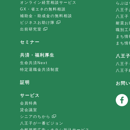
オンライン経営相談サービス
らぶは
GX・省エネの無料相談
八王子
補助金・助成金の無料相談
八王子
ビジネスお助け隊
耐震お
出前研究室
職別工
まち情
セミナー
まち情
共済・福利厚生
八王
生命共済Next
八王子
特定退職金共済制度
八王子
証明
お問
サービス
会員特典
貸会議室
シニアのちから
八王子が一番ビジョン
会報掲載広告・チラシ折込サービス