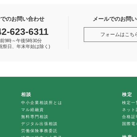
話でのお問い合わせ
メールでのお問い
42-623-6311
フォームはこち
前9時～午後5時30分
祝祭日、年末年始は除く)
相談
検定
中小企業相談所とは
検定一
マル経融資
ネット
無料専門相談
合格証
デジタル出張相談
国際電
労働保険事務委託