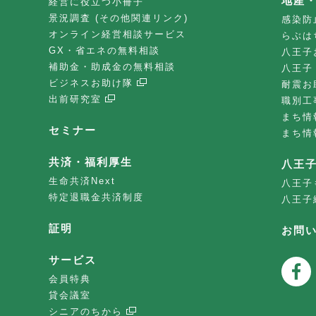
地産
経営に役立つ小冊子
景況調査 (その他関連リンク)
感染防
オンライン経営相談サービス
らぶは
GX・省エネの無料相談
八王子
補助金・助成金の無料相談
八王子
ビジネスお助け隊
耐震お
出前研究室
職別工
まち情
セミナー
まち情
共済・福利厚生
八王
生命共済Next
八王子
特定退職金共済制度
八王子
証明
お問
サービス
会員特典
貸会議室
シニアのちから