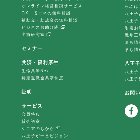
オンライン経営相談サービス
らぶは
GX・省エネの無料相談
八王子
補助金・助成金の無料相談
八王子
ビジネスお助け隊
耐震お
出前研究室
職別工
まち情
セミナー
まち情
共済・福利厚生
八王
生命共済Next
八王子
特定退職金共済制度
八王子
証明
お問
サービス
会員特典
貸会議室
シニアのちから
八王子が一番ビジョン