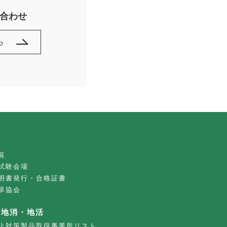
合わせ
ら
覧
試験会場
明書発行・合格証書
卓協会
・地消・地活
止対策製品取扱事業所リスト