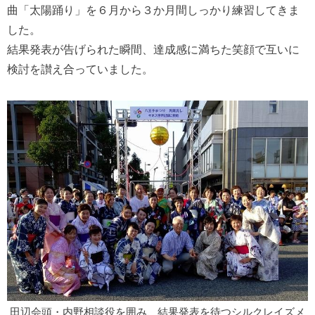
曲「太陽踊り」を６月から３か月間しっかり練習してきま
した。
結果発表が告げられた瞬間、達成感に満ちた笑顔で互いに
検討を讃え合っていました。
田辺会頭・内野相談役を囲み、結果発表を待つシルクレイズメ