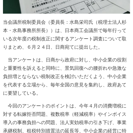
当会議所税制委員会（委員長：水島栄司氏（税理士法人杉
本・水島事務所所長））は、日本商工会議所で毎年行って
いる次年度の税制改正に関するアンケート調査について取
りまとめ、６月２４日、日商宛てに提出した。
当アンケートは、日商から政府に対し、中小企業の役割
と重要性を訴えると同時に、景気回復への腰折れや急激な
負担増とならない税制改正を検討いただくよう、中小企業
を代表する立場から、毎年全国の意見を集約し、政府あて
に要望している。
今回のアンケートのポイントは、今年４月の消費増税に
対する転嫁拒否問題、複数税率（軽減税率）やインボイス
導入の事務負担への問題、法人実効税率の引き下げ、事業
承継税制、租税特別措置法の延長等、中小企業の経営に特